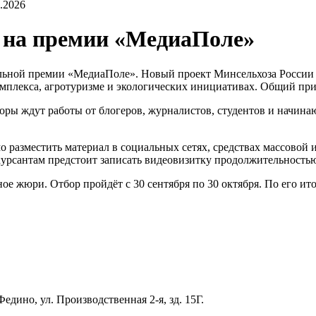
.2026
т на премии «МедиаПоле»
ьной премии «МедиаПоле». Новый проект Минсельхоза России н
мплекса, агротуризме и экологических инициативах. Общий при
аторы ждут работы от блогеров, журналистов, студентов и начин
о разместить материал в социальных сетях, средствах массовой 
урсантам предстоит записать видеовизитку продолжительностью 
е жюри. Отбор пройдёт с 30 сентября по 30 октября. По его ит
едино, ул. Производственная 2-я, зд. 15Г.