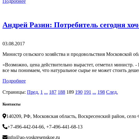
Подробнее
Андрей Разин: Потребитель сегодня хоч
03.08.2017
Министр сельского хозяйства и продовольствия Московской об
«Возможно, цена действительно вырастет, отметил министр. - 
все мы понимаем, что натуральное сырье не может стоить деше
Подробнее
Страницы:
Пред.
1
...
187
188
189
190
191
...
198
След.
Контакты
140209, РФ, Московская область, Воскресенский район, село Ф
+7-496-442-04-66, +7-496-441-68-13
info@ao-voskresenskoe.ru