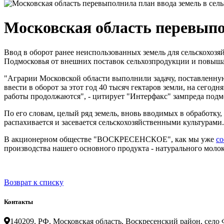
Московская область перевыпо
Ввод в оборот ранее неиспользованных земель для сельскохоз
Подмосковья от внешних поставок сельхозпродукции и повыша
"Аграрии Московской области выполнили задачу, поставленную
ввести в оборот за этот год 40 тысяч гектаров земли, на сего
работы продолжаются", - цитирует "Интерфакс" зампреда под
По его словам, целый ряд земель, вновь вводимых в обработку,
распахивается и засевается сельскохозяйственными культурами
В акционерном обществе "ВОСКРЕСЕНСКОЕ", как мы уже
со
производства нашего основного продукта - натурального молок
Возврат к списку
Контакты
140209, РФ, Московская область, Воскресенский район, село Ф