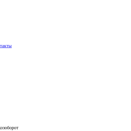
такты
хозоборот