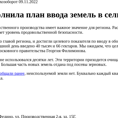
09.11.2022
лнила план ввода земель в сел
яйственного производства имеет важное значение для региона. Р
ет уровень продовольственной безопасности.
 главой региона, и достигли целевого показателя по вводу в о
дняшний день введено 40 тысяч и 66 гектаров. Мы ожидаем, что це
московного правительства Георгия Филимонова.
 не использовался десятки лет. Эти территории приходится очищ
. Большая часть новых земель отдана под посевы зерновых.
общали ранее
, неиспользуемой земли нет. Буквально каждый кв
а.
едино, ул. Производственная 2-я, зд. 15Г.