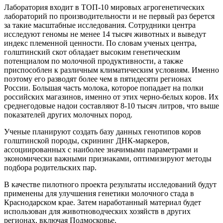
Лаборатория входит в ТОП-10 мировых агрогенетических
лабораторий по производительности и не первый раз берется
за такие масштабные исследования. Сотрудники центра
исследуют геномы не менее 14 тысяч животных и выведут
индекс племенной ценности. По словам ученых центра,
голштинский скот обладает высоким генетическим
потенциалом по молочной продуктивности, а также
приспособлен к различным климатическим условиям. Именно
поэтому его разводят более чем в пятидесяти регионах
России. Большая часть молока, которое попадает на полки
российских магазинов, именно от этих черно-белых коров. Их
среднегодовые надои составляют 8-10 тысяч литров, что выше
показателей других молочных пород.
Ученые планируют создать базу данных генотипов коров
голштинской породы, скрининг ДНК-маркеров,
ассоциированных с наиболее значимыми параметрами и
экономически важными признаками, оптимизируют методы
подбора родительских пар.
В качестве пилотного проекта результаты исследований будут
применены для улучшения генетики молочного стада в
Краснодарском крае. Затем наработанный материал будет
использован для животноводческих хозяйств в других
регионах, включая Подмосковье.