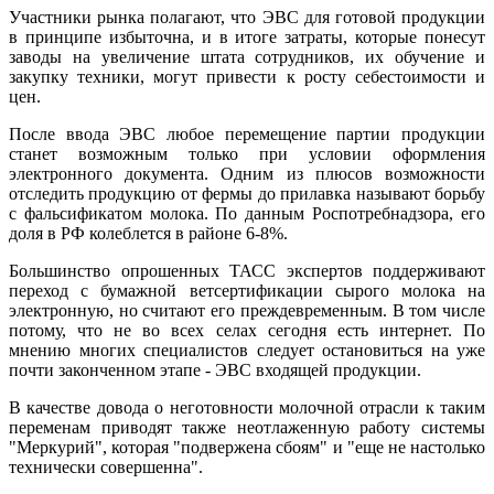
Участники рынка полагают, что ЭВС для готовой продукции
в принципе избыточна, и в итоге затраты, которые понесут
заводы на увеличение штата сотрудников, их обучение и
закупку техники, могут привести к росту себестоимости и
цен.
После ввода ЭВС любое перемещение партии продукции
станет возможным только при условии оформления
электронного документа. Одним из плюсов возможности
отследить продукцию от фермы до прилавка называют борьбу
с фальсификатом молока. По данным Роспотребнадзора, его
доля в РФ колеблется в районе 6-8%.
Большинство опрошенных ТАСС экспертов поддерживают
переход с бумажной ветсертификации сырого молока на
электронную, но считают его преждевременным. В том числе
потому, что не во всех селах сегодня есть интернет. По
мнению многих специалистов следует остановиться на уже
почти законченном этапе - ЭВС входящей продукции.
В качестве довода о неготовности молочной отрасли к таким
переменам приводят также неотлаженную работу системы
"Меркурий", которая "подвержена сбоям" и "еще не настолько
технически совершенна".