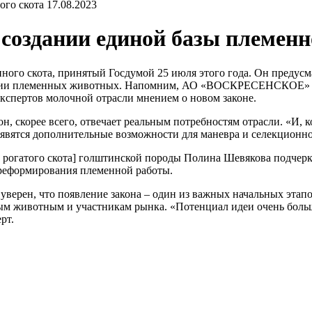
17.08.2023
о создании единой базы племенн
енного скота, принятый Госдумой 25 июля этого года. Он предус
ации племенных животных. Напомним, АО «ВОСКРЕСЕНСКОЕ» - 
экспертов молочной отрасли мнением о новом законе.
 скорее всего, отвечает реальным потребностям отрасли. «И, к
 появятся дополнительные возможности для маневра и селекционн
огатого скота] голштинской породы Полина Шевякова подчеркну
 реформирования племенной работы.
верен, что появление закона – один из важных начальных этап
м животным и участникам рынка. «Потенциал идеи очень больш
рт.