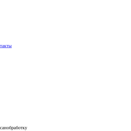
такты
 санобработку