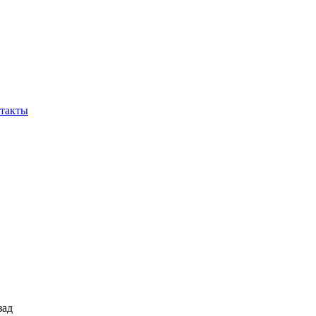
такты
зад