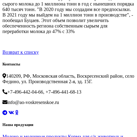
сырого молока до 1 миллиона тонн в год с нынешних порядка
640 тысяч тонн. "В 2020 году мы создадим все предпосылки.
В 2021 году мы выйдем на 1 миллион тонн в производстве", -
пообещал Буцаев. Этот объем позволит увеличить
обеспеченность региона собственным сырьем для
переработки молока до 47% с 33%
Возврат к списку
Контакты
140209, РФ, Московская область, Воскресенский район, село
Федино, ул. Производственная 2-я, зд. 15Г.
+7-496-442-04-66, +7-496-441-68-13
info@ao-voskresenskoe.ru
Наша продукция
Молоко и молочные продукты
Корма для с/х животных и