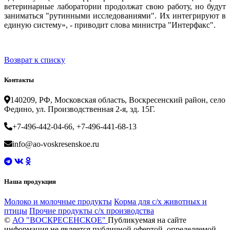
ветеринарные лаборатории продолжат свою работу, но будут
заниматься "рутинными исследованиями". Их интегрируют в
единую систему», - приводит слова министра "Интерфакс".
Возврат к списку
Контакты
140209, РФ, Московская область, Воскресенский район, село
Федино, ул. Производственная 2-я, зд. 15Г.
+7-496-442-04-66, +7-496-441-68-13
info@ao-voskresenskoe.ru
Наша продукция
Молоко и молочные продукты
Корма для с/х животных и
птицы
Прочие продукты с/х производства
©
АО "ВОСКРЕСЕНСКОЕ"
Публикуемая на сайте
информация не является публичной офертой, определяемой