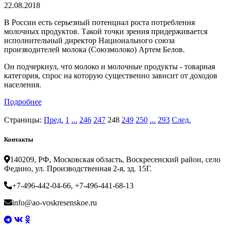
22.08.2018
В России есть серьезный потенциал роста потребления
молочных продуктов. Такой точки зрения придерживается
исполнительный директор Национального союза
производителей молока (Союзмолоко) Артем Белов.
Он подчеркнул, что молоко и молочные продукты - товарная
категория, спрос на которую существенно зависит от доходов
населения.
Подробнее
Страницы:
Пред.
1
...
246
247
248
249
250
...
293
След.
Контакты
140209, РФ, Московская область, Воскресенский район, село
Федино, ул. Производственная 2-я, зд. 15Г.
+7-496-442-04-66, +7-496-441-68-13
info@ao-voskresenskoe.ru