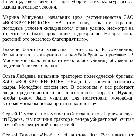
Пшеница, овёс, ячмень - для уборки этих культур всегда
важны погодные условия.
Марина Мигунова, начальник цеха растениеводства ЗАО
«ВОСКРЕСЕНСКОЕ»: «В этом году, как ни странно,
погодные условия складываются очень удачно, несмотря на
то, что лето было прохладное и дождливое. Но для роста
растений это оказалось благоприятным».
Главное богатство хозяйства – это люди. К сожалению,
большинство трактористов и комбайнёров – приезжие. В
Московской области просто не осталось училищ, обучающих
водителей полевых машин.
Ольга Лебедева, начальник тракторно-полеводческой бригады
ЗАО «ВОСКРЕСЕНСКОЕ»: «Надо бы конечно готовить
кадры. Молодёжи совсем нет. В основном у нас работают
люди предпенсионного и пенсионного возраста. Нужно,
чтобы рядом было училище для подготовки молодёжи,
которая могла бы потом прийти в хозяйства».
Сергей Гамозов – потомственный механизатор. Приехал сюда
из Курска, сам починил трактор и теперь убирает хлеб, считая
эту работу священной профессией.
Сергей Гамозов: «Чтобы хлеб на столе был. Всё зависит от