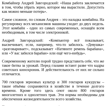
Комбайнер Андрей Завгородский: «Наша работа заключается
в том, чтобы убрать зерно, которое мы вырастили. Допустить
как можно меньше потерь».
Самое сложное, по словам Андрея – это наладка комбайна. На
регулировку всех механизмов машины уходит до двух недель.
Этот комбайн - один из самых современных, оснащён всем
необходимым, в том числе электроникой.
Андрей Завгородский: «Компьютер всё показывает,
высвечивает, если, например, что-то забилось. «Девушка»
«разговаривает», подсказывает «Натяните ремень барабана»,
или «У вас забился барабан» или ещё чего-нибудь».
Современному жителю порой трудно представить себе, что же
такое битва за урожай. Перед глазами встают разве что кадры
советских кинохроник. И действительность от них не сильно
отличается.
700 гектаров зерновых культур и 300 гектаров кукурузы –
такие объёмы сохраняются в хозяйстве в течение долгого
времени. Кроме того здесь сеют около 800 гектаров
многолетних и однолетних трав. Эти нормы необходимы для
обеспечения жизнедеятельности всего хозяйства.