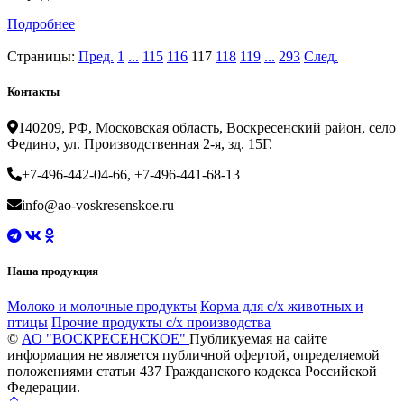
Подробнее
Страницы:
Пред.
1
...
115
116
117
118
119
...
293
След.
Контакты
140209, РФ, Московская область, Воскресенский район, село
Федино, ул. Производственная 2-я, зд. 15Г.
+7-496-442-04-66, +7-496-441-68-13
info@ao-voskresenskoe.ru
Наша продукция
Молоко и молочные продукты
Корма для с/х животных и
птицы
Прочие продукты с/х производства
©
АО "ВОСКРЕСЕНСКОЕ"
Публикуемая на сайте
информация не является публичной офертой, определяемой
положениями статьи 437 Гражданского кодекса Российской
Федерации.