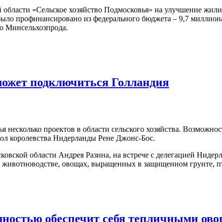
й области «Сельское хозяйство Подмосковья» на улучшение жил
было профинансировано из федерального бюджета – 9,7 миллиона
го Минсельхозпрода.
может подключиться Голландия
 несколько проектов в области сельского хозяйства. Возможнос
ол королевства Нидерланды Рене Джонс-Бос.
ковской области Андрея Разина, на встрече с делегацией Нидер
ом животноводстве, овощах, выращенных в защищенном грунте, п
олностью обеспечит себя тепличными ов