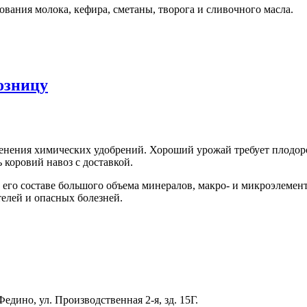
ания молока, кефира, сметаны, творога и сливочного масла.
озницу
нения химических удобрений. Хороший урожай требует плодоро
оровий навоз с доставкой.
го составе большого объема минералов, макро- и микроэлементо
телей и опасных болезней.
едино, ул. Производственная 2-я, зд. 15Г.