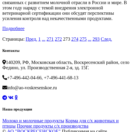
связанных с развитием молочной отрасли в России и мире. В
этом году наряду с темой внедрения электронной
ветеринарной сертификации они обсудят перспективы
усиления контроля над некачественными продуктами.
Подробнее
Страницы:
Пред.
1
...
271
272
273
274
275
...
293
След.
Контакты
140209, РФ, Московская область, Воскресенский район, село
Федино, ул. Производственная 2-я, зд. 15Г.
+7-496-442-04-66, +7-496-441-68-13
info@ao-voskresenskoe.ru
Наша продукция
Молоко и молочные продукты
Корма для с/х животных и
птицы
Прочие продукты с/х производства
©
АО "ВОСКРЕСЕНСКОЕ"
Публикуемая на сайте