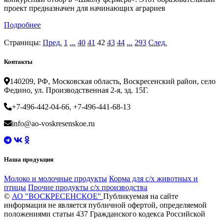
проект предназначен для начинающих аграриев
Подробнее
Страницы:
Пред.
1
...
40
41
42
43
44
...
293
След.
Контакты
140209, РФ, Московская область, Воскресенский район, село
Федино, ул. Производственная 2-я, зд. 15Г.
+7-496-442-04-66, +7-496-441-68-13
info@ao-voskresenskoe.ru
Наша продукция
Молоко и молочные продукты
Корма для с/х животных и
птицы
Прочие продукты с/х производства
©
АО "ВОСКРЕСЕНСКОЕ"
Публикуемая на сайте
информация не является публичной офертой, определяемой
положениями статьи 437 Гражданского кодекса Российской