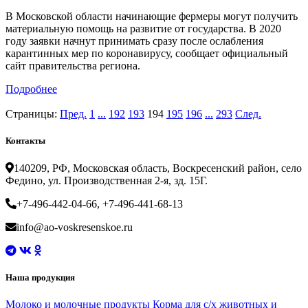
В Московской области начинающие фермеры могут получить
материальную помощь на развитие от государства. В 2020
году заявки начнут принимать сразу после ослабления
карантинных мер по коронавирусу, сообщает официальный
сайт правительства региона.
Подробнее
Страницы:
Пред.
1
...
192
193
194
195
196
...
293
След.
Контакты
140209, РФ, Московская область, Воскресенский район, село
Федино, ул. Производственная 2-я, зд. 15Г.
+7-496-442-04-66, +7-496-441-68-13
info@ao-voskresenskoe.ru
Наша продукция
Молоко и молочные продукты
Корма для с/х животных и