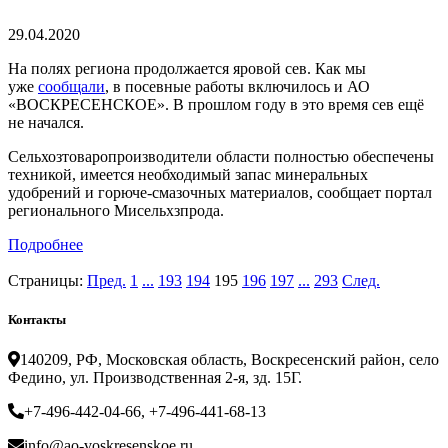
29.04.2020
На полях региона продолжается яровой сев. Как мы
уже
сообщали
, в посевные работы включилось и АО
«ВОСКРЕСЕНСКОЕ». В прошлом году в это время сев ещё
не начался.
Сельхозтоваропроизводители области полностью обеспечены
техникой, имеется необходимый запас минеральных
удобрений и горюче-смазочных материалов, сообщает портал
регионального Мисельхзпрода.
Подробнее
Страницы:
Пред.
1
...
193
194
195
196
197
...
293
След.
Контакты
140209, РФ, Московская область, Воскресенский район, село
Федино, ул. Производственная 2-я, зд. 15Г.
+7-496-442-04-66, +7-496-441-68-13
info@ao-voskresenskoe.ru